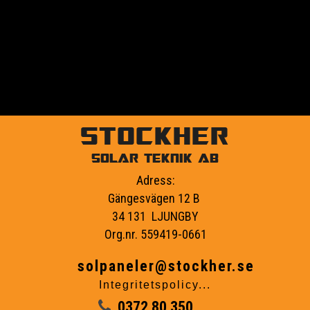
Klicka här för att få en fri offert!
STOCKHER
SOLAR TEKNIK AB
Adress:
Gängesvägen 12 B
34 131 LJUNGBY
Org.nr. 559419-0661
solpaneler@stockher.se
Integritetspolicy...
0372 80 350