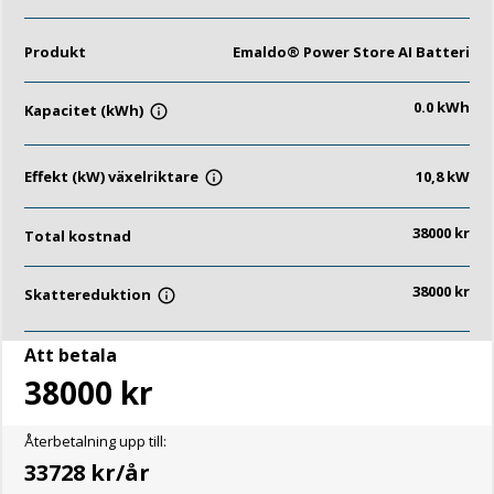
Produkt
Emaldo® Power Store AI Batteri
0.0
kWh
Kapacitet (kWh)
info_outline
Effekt (kW) växelriktare
10,8 kW
info_outline
38000
kr
Total kostnad
38000
kr
Skattereduktion
info_outline
Att betala
38000
kr
Återbetalning upp till:
33728
kr/år