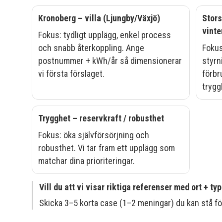
Kronoberg – villa (Ljungby/Växjö)
Stors
vinte
Fokus: tydligt upplägg, enkel process
och snabb återkoppling. Ange
Fokus
postnummer + kWh/år så dimensionerar
styrn
vi första förslaget.
förbr
trygg
Trygghet – reservkraft / robusthet
Fokus: öka självförsörjning och
robusthet. Vi tar fram ett upplägg som
matchar dina prioriteringar.
Vill du att vi visar riktiga referenser med ort + ty
Skicka 3–5 korta case (1–2 meningar) du kan stå för