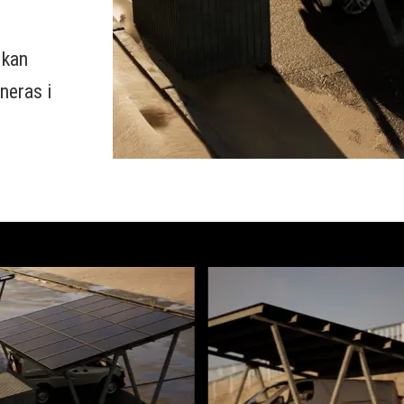
 kan
neras i