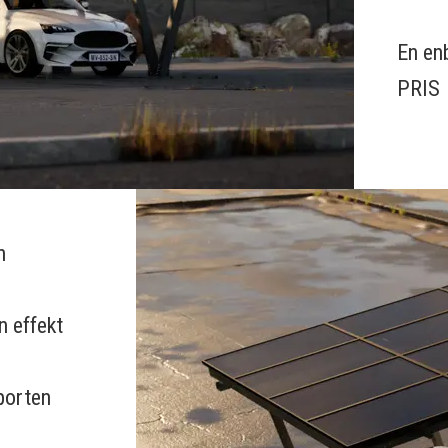
En enb
PRIS
n
n effekt
rporten