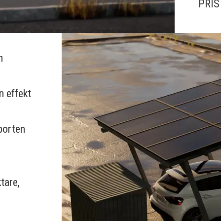
PRIS
n
n effekt
rporten
ktare,