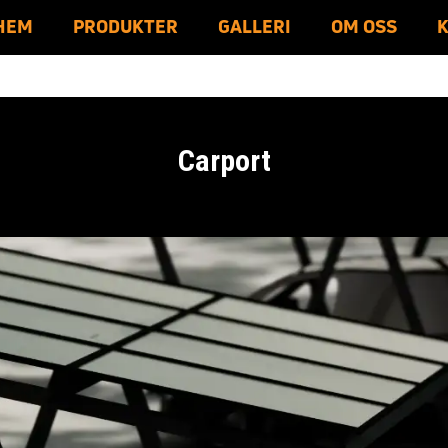
HEM
PRODUKTER
GALLERI
OM OSS
emaldo
Reco + Enershare
Carport
CARPORT
SOLPANELER
VINDKRAFT
ÖVRIGA PRODUKTER