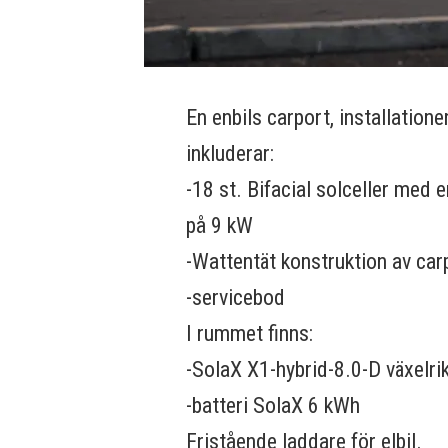
En enbils carport, installatione
inkluderar:
-18 st. Bifacial solceller med e
på 9 kW
-Wattentät konstruktion av ca
-servicebod
I rummet finns:
-SolaX X1-hybrid-8.0-D växelri
-batteri SolaX 6 kWh
Fristående laddare för elbil.