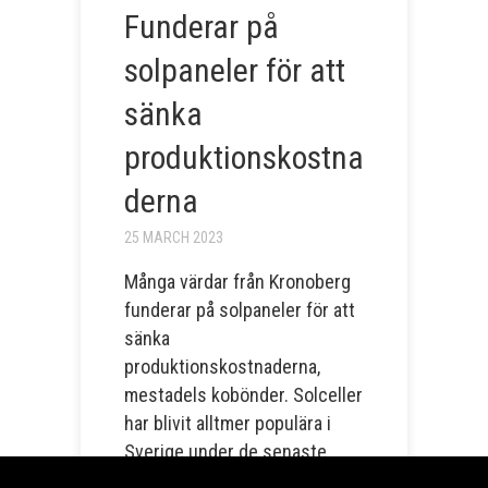
Funderar på
solpaneler för att
sänka
produktionskostna
derna
25 MARCH 2023
Många värdar från Kronoberg
funderar på solpaneler för att
sänka
produktionskostnaderna,
mestadels kobönder. Solceller
har blivit alltmer populära i
Sverige under de senaste
åren på grund av dess