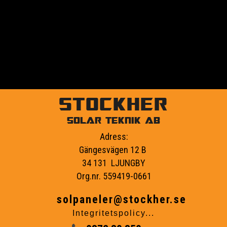
förmåga att
Läs vidare →
1
2
STOCKHER
SOLAR TEKNIK AB
Adress:
Gängesvägen 12 B
34 131 LJUNGBY
Org.nr. 559419-0661
solpaneler@stockher.se
Integritetspolicy...