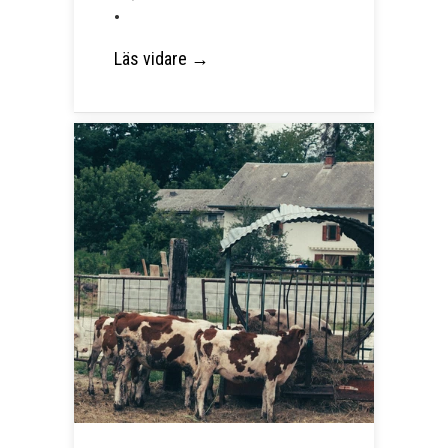
•
Läs vidare →