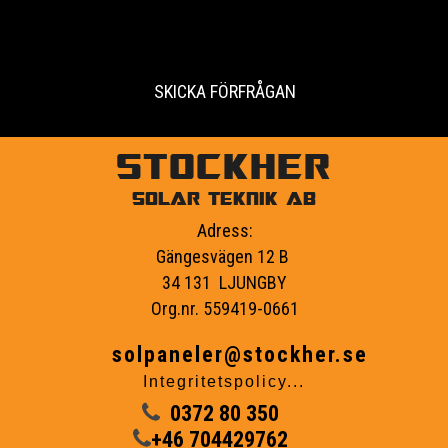
SKICKA FÖRFRÅGAN
STOCKHER
SOLAR TEKNIK AB
Adress:
Gängesvägen 12 B
34 131 LJUNGBY
Org.nr. 559419-0661
solpaneler@stockher.se
Integritetspolicy...
0372 80 350
+46 704429762