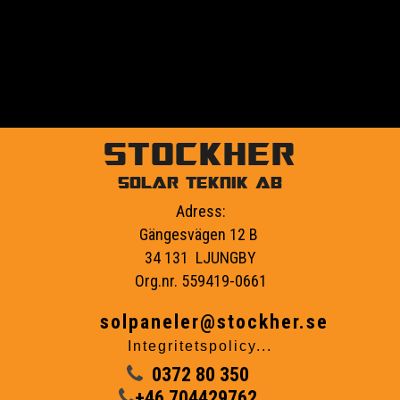
STOCKHER
SOLAR TEKNIK AB
Adress:
Gängesvägen 12 B
34 131 LJUNGBY
Org.nr. 559419-0661
solpaneler@stockher.se
Integritetspolicy...
0372 80 350
+46 704429762