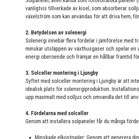
Solpaneler, även kända som fotovoltaiska paneler (
vanligtvis tillverkade av kisel, som absorberar soll
växelström som kan användas för att driva hem, fö
2. Betydelsen av solenergi
Solenergi innebär flera fördelar i jämförelse med t
minskar utsläppen av växthusgaser och spelar en vi
energi oberoende och främjar en hållbar framtid f
3. Solceller montering i Ljungby
Syftet med solceller montering i Ljungby är att inte
idealisk plats för solenergiproduktion. Installatio
upp maximalt med solljus och omvandla det till anvä
4. Fördelarna med solceller
Genom att installera solpaneler får du många fördel
Minskade elkostnader: Genom att generera din 