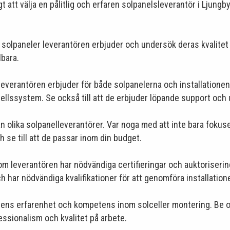
t att välja en pålitlig och erfaren solpanelsleverantör i Ljungby
 solpaneler leverantören erbjuder och undersök deras kvalitet oc
lbara.
leverantören erbjuder för både solpanelerna och installationen. 
solcellssystem. Se också till att de erbjuder löpande support oc
n olika solpanelleverantörer. Var noga med att inte bara fokuser
 se till att de passar inom din budget.
 om leverantören har nödvändiga certifieringar och auktoriseri
h har nödvändiga kvalifikationer för att genomföra installatione
örens erfarenhet och kompetens inom solceller montering. Be o
essionalism och kvalitet på arbete.