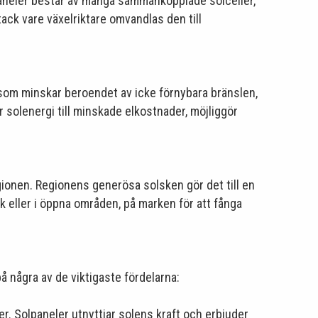
 paneler består av många sammankopplade solceller,
tack vare växelriktare omvandlas den till
la som minskar beroendet av icke förnybara bränslen,
 solenergi till minskade elkostnader, möjliggör
regionen. Regionens generösa solsken gör det till en
k eller i öppna områden, på marken för att fånga
å några av de viktigaste fördelarna:
. Solpaneler utnyttjar solens kraft och erbjuder