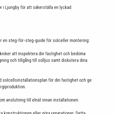
i Ljungby för att säkerställa en lyckad
jer en steg-för-steg-guide för solceller montering:
kniker att inspektera din fastighet och bedöma
ing och tillgång till solljus samt diskutera dina
solcellsinstallationsplan för din fastighet och ge
ergiproduktion.
m anslutning till elnät innan installationen.
a konstruktionen eller göra reparationer. Detta