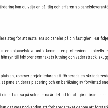
ering kan du välja en pålitlig och erfaren solpanelsleverantör 
ra steg för att installera solpaneler på din fastighet. Här föl
tar en solpanelsleverantör kommer en professionell solcellste
 hänsyn till faktorer som takets lutning och väderstreck, skuggn
platsen, kommer projektledaren att förbereda en skräddarsydd 
alet paneler, deras placering och en beräkning av förväntad en
dig att satsa på solcellerna är det tid för att göra föranmälan o
 kan det vara nödvändigt att förbereda taket genom att förstärk