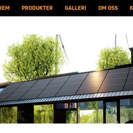
HEM
PRODUKTER
GALLERI
OM OSS
emaldo
Reco + Enershare
CARPORT
SOLPANELER
VINDKRAFT
ÖVRIGA PRODUKTER