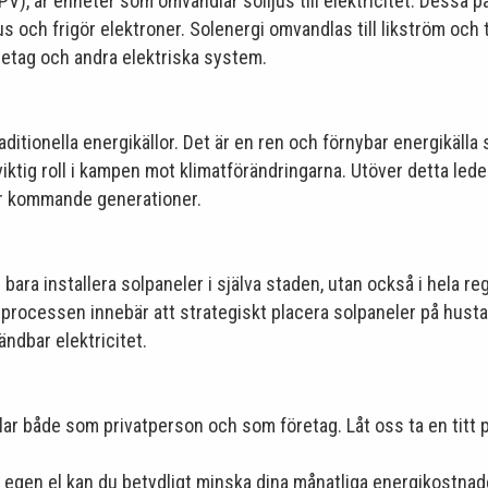
PV), är enheter som omvandlar solljus till elektricitet. Dessa
jus och frigör elektroner. Solenergi omvandlas till likström och 
retag och andra elektriska system.
raditionella energikällor. Det är en ren och förnybar energikäl
ktig roll i kampen mot klimatförändringarna. Utöver detta leder
ör kommande generationer.
 bara installera solpaneler i själva staden, utan också i hela 
nsprocessen innebär att strategiskt placera solpaneler på husta
ndbar elektricitet.
ar både som privatperson och som företag. Låt oss ta en titt p
egen el kan du betydligt minska dina månatliga energikostnader