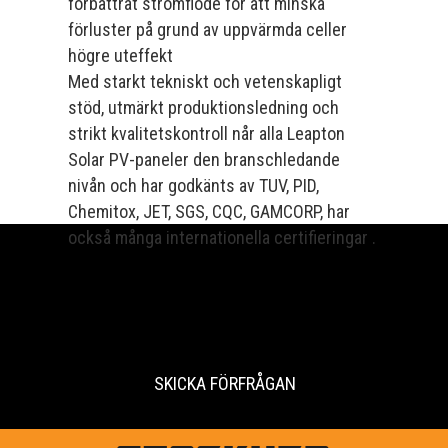
förbättrat strömflöde för att minska
förluster på grund av uppvärmda celler
högre uteffekt
Med starkt tekniskt och vetenskapligt
stöd, utmärkt produktionsledning och
strikt kvalitetskontroll når alla Leapton
Solar PV-paneler den branschledande
nivån och har godkänts av TUV, PID,
Chemitox, JET, SGS, CQC, GAMCORP, har
också många internationella certifieringar .
SKICKA FÖRFRÅGAN