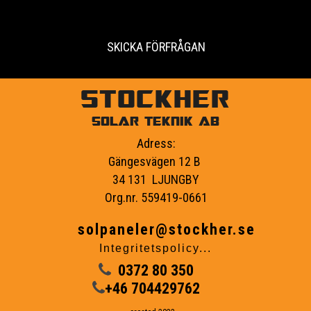
SKICKA FÖRFRÅGAN
STOCKHER
SOLAR TEKNIK AB
Adress:
Gängesvägen 12 B
34 131 LJUNGBY
Org.nr. 559419-0661
solpaneler@stockher.se
Integritetspolicy...
0372 80 350
+46 704429762