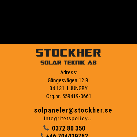
STOCKHER
SOLAR TEKNIK AB
Adress:
Gängesvägen 12 B
34 131 LJUNGBY
Org.nr. 559419-0661
solpaneler@stockher.se
Integritetspolicy...
0372 80 350
+46 704429762